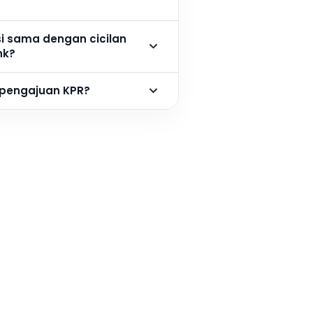
si sama dengan cicilan
nk?
 pengajuan KPR?