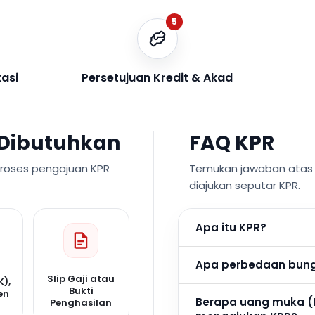
5
kasi
Persetujuan Kredit & Akad
Dibutuhkan
FAQ KPR
proses pengajuan KPR
Temukan jawaban atas p
diajukan seputar KPR.
Apa itu KPR?
Apa perbedaan bunga
Slip Gaji atau
K),
Bukti
en
Berapa uang muka (
Penghasilan
n