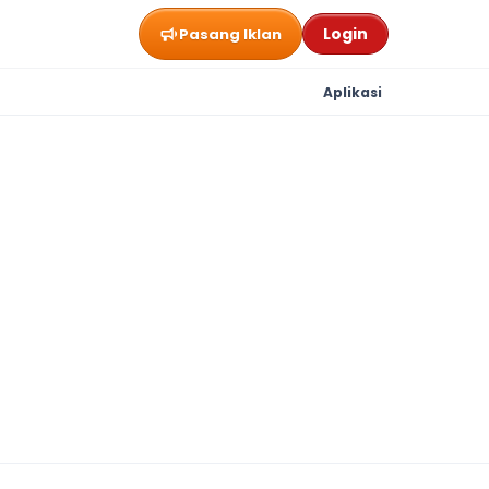
Login
Pasang Iklan
Aplikasi