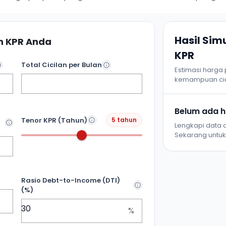
Hasil Si
 KPR Anda
KPR
Total Cicilan per Bulan
Estimasi harga
kemampuan cic
Belum ada ha
Tenor KPR (Tahun)
5 tahun
Lengkapi data d
Sekarang untuk 
Rasio Debt-to-Income (DTI)
(%)
%