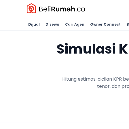
Dijual
Disewa
Cari Agen
Owner Connect
B
Simulasi 
Hitung estimasi cicilan KPR 
tenor, dan pr