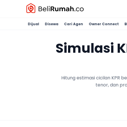
Dijual
Disewa
Cari Agen
Owner Connect
B
Simulasi 
Hitung estimasi cicilan KPR 
tenor, dan pr