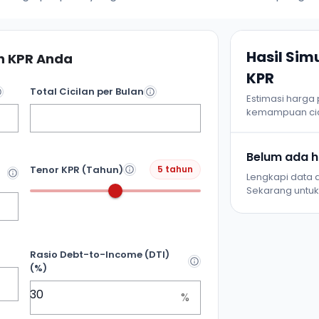
Hasil Si
 KPR Anda
KPR
Total Cicilan per Bulan
Estimasi harga
kemampuan cic
Belum ada ha
Tenor KPR (Tahun)
5 tahun
Lengkapi data d
Sekarang untuk 
Rasio Debt-to-Income (DTI)
(%)
%