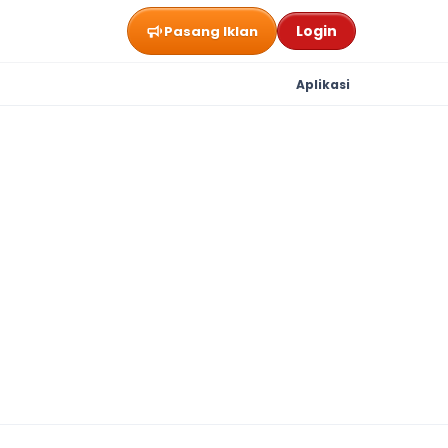
Login
Pasang Iklan
Aplikasi