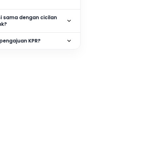
si sama dengan cicilan
nk?
 pengajuan KPR?