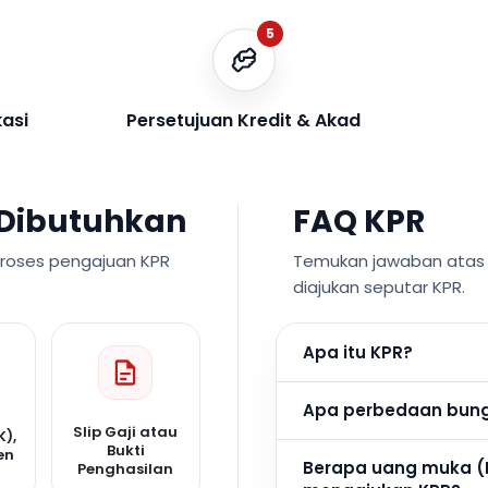
5
kasi
Persetujuan Kredit & Akad
Dibutuhkan
FAQ KPR
proses pengajuan KPR
Temukan jawaban atas p
diajukan seputar KPR.
Apa itu KPR?
Apa perbedaan bunga
Slip Gaji atau
K),
Bukti
en
Berapa uang muka (
Penghasilan
n