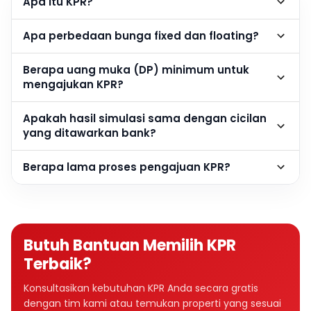
Apa itu KPR?
Apa perbedaan bunga fixed dan floating?
Berapa uang muka (DP) minimum untuk
mengajukan KPR?
Apakah hasil simulasi sama dengan cicilan
yang ditawarkan bank?
Berapa lama proses pengajuan KPR?
Butuh Bantuan Memilih KPR
Terbaik?
Konsultasikan kebutuhan KPR Anda secara gratis
dengan tim kami atau temukan properti yang sesuai