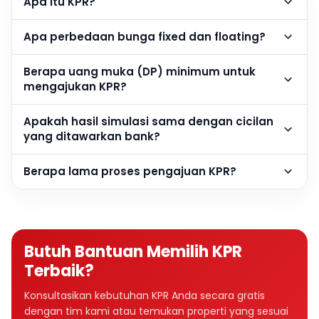
Apa itu KPR?
Apa perbedaan bunga fixed dan floating?
Berapa uang muka (DP) minimum untuk
mengajukan KPR?
Apakah hasil simulasi sama dengan cicilan
yang ditawarkan bank?
Berapa lama proses pengajuan KPR?
Butuh Bantuan Memilih KPR
Terbaik?
Konsultasikan kebutuhan KPR Anda secara gratis
dengan tim kami atau temukan properti yang sesuai