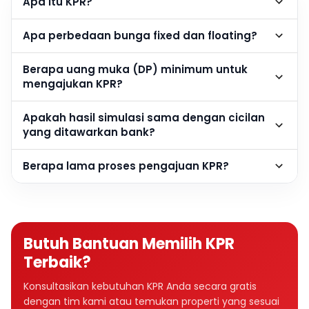
Apa itu KPR?
Apa perbedaan bunga fixed dan floating?
Berapa uang muka (DP) minimum untuk
mengajukan KPR?
Apakah hasil simulasi sama dengan cicilan
yang ditawarkan bank?
Berapa lama proses pengajuan KPR?
Butuh Bantuan Memilih KPR
Terbaik?
Konsultasikan kebutuhan KPR Anda secara gratis
dengan tim kami atau temukan properti yang sesuai