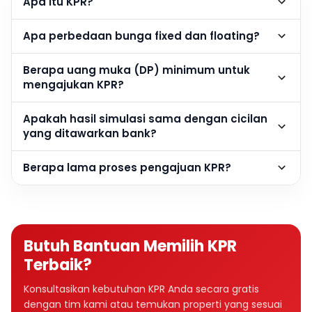
Apa itu KPR?
Apa perbedaan bunga fixed dan floating?
Berapa uang muka (DP) minimum untuk
mengajukan KPR?
Apakah hasil simulasi sama dengan cicilan
yang ditawarkan bank?
Berapa lama proses pengajuan KPR?
Butuh Bantuan Memilih KPR
Terbaik?
Konsultasikan kebutuhan KPR Anda secara gratis
dengan tim kami atau temukan properti yang sesuai