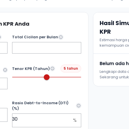
Hasil Si
 KPR Anda
KPR
Total Cicilan per Bulan
Estimasi harga
kemampuan cic
Belum ada ha
Tenor KPR (Tahun)
5 tahun
Lengkapi data d
Sekarang untuk 
Rasio Debt-to-Income (DTI)
(%)
%