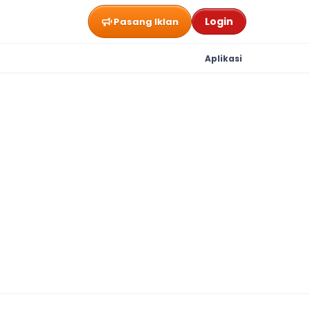
Login
Pasang Iklan
Aplikasi