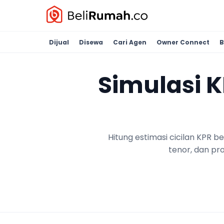
Dijual
Disewa
Cari Agen
Owner Connect
B
Simulasi 
Hitung estimasi cicilan KPR 
tenor, dan pr