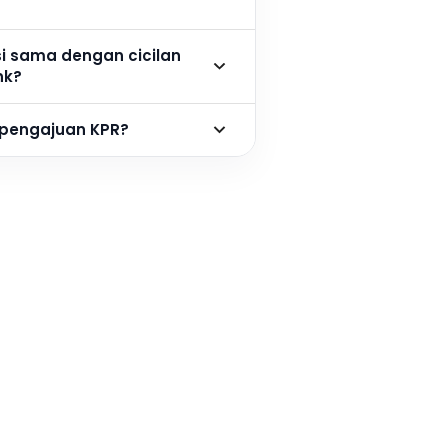
si sama dengan cicilan
nk?
 pengajuan KPR?