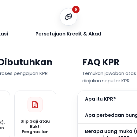
5
kasi
Persetujuan Kredit & Akad
Dibutuhkan
FAQ KPR
proses pengajuan KPR
Temukan jawaban atas p
diajukan seputar KPR.
Apa itu KPR?
Apa perbedaan bunga
Slip Gaji atau
K),
Bukti
en
Berapa uang muka (
Penghasilan
n