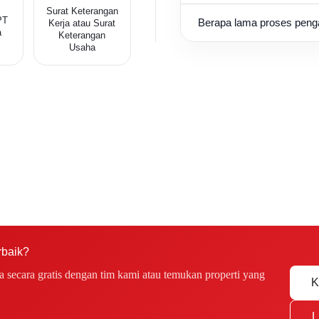
Surat Keterangan
PT
Berapa lama proses pen
Kerja atau Surat
a
Keterangan
Usaha
rbaik?
secara gratis dengan tim kami atau temukan properti yang
K
L