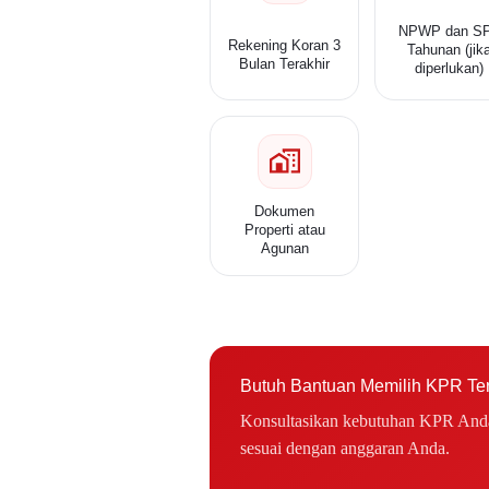
NPWP dan S
Rekening Koran 3
Tahunan (jik
Bulan Terakhir
diperlukan)
Dokumen
Properti atau
Agunan
Butuh Bantuan Memilih KPR Te
Konsultasikan kebutuhan KPR Anda 
sesuai dengan anggaran Anda.