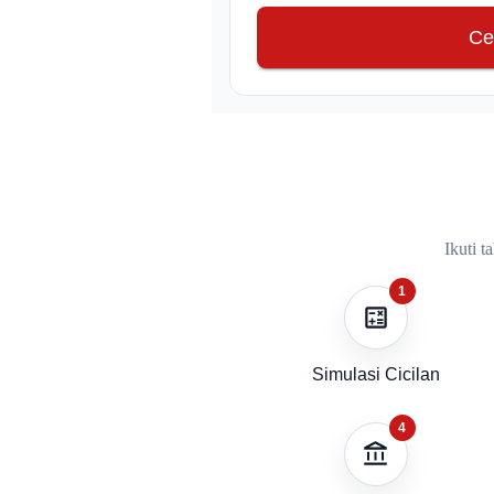
Ce
Ikuti 
1
Simulasi Cicilan
4