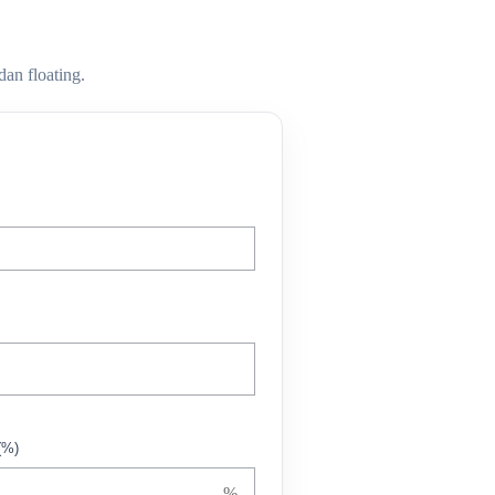
dan floating.
(%)
%