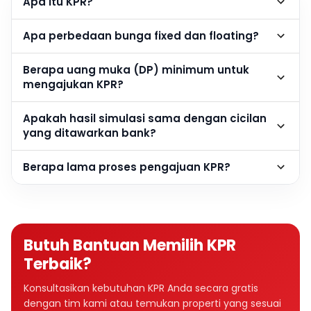
Apa itu KPR?
Apa perbedaan bunga fixed dan floating?
Berapa uang muka (DP) minimum untuk
mengajukan KPR?
Apakah hasil simulasi sama dengan cicilan
yang ditawarkan bank?
Berapa lama proses pengajuan KPR?
Butuh Bantuan Memilih KPR
Terbaik?
Konsultasikan kebutuhan KPR Anda secara gratis
dengan tim kami atau temukan properti yang sesuai