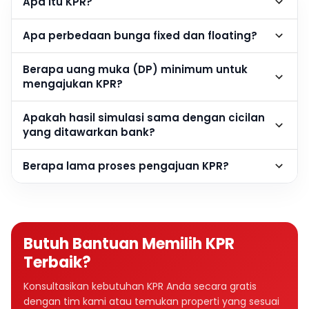
Apa itu KPR?
Apa perbedaan bunga fixed dan floating?
Berapa uang muka (DP) minimum untuk
mengajukan KPR?
Apakah hasil simulasi sama dengan cicilan
yang ditawarkan bank?
Berapa lama proses pengajuan KPR?
Butuh Bantuan Memilih KPR
Terbaik?
Konsultasikan kebutuhan KPR Anda secara gratis
dengan tim kami atau temukan properti yang sesuai