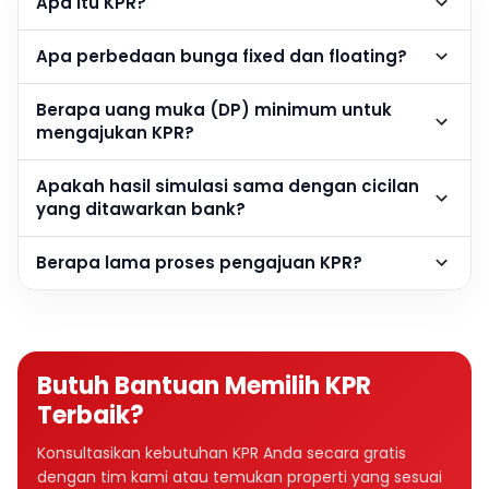
Apa itu KPR?
Apa perbedaan bunga fixed dan floating?
Berapa uang muka (DP) minimum untuk
mengajukan KPR?
Apakah hasil simulasi sama dengan cicilan
yang ditawarkan bank?
Berapa lama proses pengajuan KPR?
Butuh Bantuan Memilih KPR
Terbaik?
Konsultasikan kebutuhan KPR Anda secara gratis
dengan tim kami atau temukan properti yang sesuai