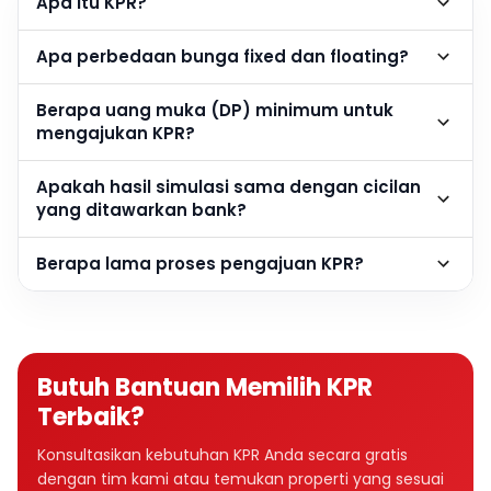
Apa itu KPR?
Apa perbedaan bunga fixed dan floating?
Berapa uang muka (DP) minimum untuk
mengajukan KPR?
Apakah hasil simulasi sama dengan cicilan
yang ditawarkan bank?
Berapa lama proses pengajuan KPR?
Butuh Bantuan Memilih KPR
Terbaik?
Konsultasikan kebutuhan KPR Anda secara gratis
dengan tim kami atau temukan properti yang sesuai