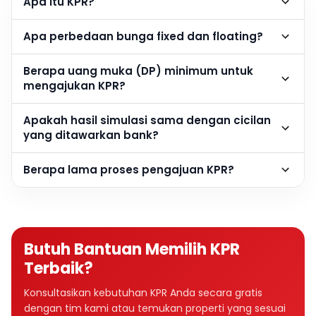
Apa itu KPR?
Apa perbedaan bunga fixed dan floating?
Berapa uang muka (DP) minimum untuk
mengajukan KPR?
Apakah hasil simulasi sama dengan cicilan
yang ditawarkan bank?
Berapa lama proses pengajuan KPR?
Butuh Bantuan Memilih KPR
Terbaik?
Konsultasikan kebutuhan KPR Anda secara gratis
dengan tim kami atau temukan properti yang sesuai