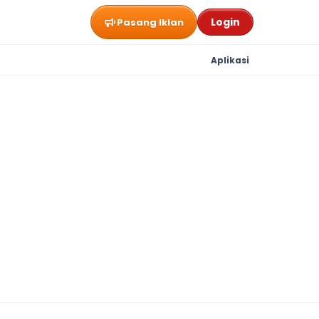
Login
Pasang Iklan
Aplikasi