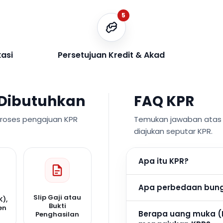
5
kasi
Persetujuan Kredit & Akad
Dibutuhkan
FAQ KPR
proses pengajuan KPR
Temukan jawaban atas p
diajukan seputar KPR.
Apa itu KPR?
Apa perbedaan bunga
Slip Gaji atau
K),
Bukti
en
Berapa uang muka (
Penghasilan
n