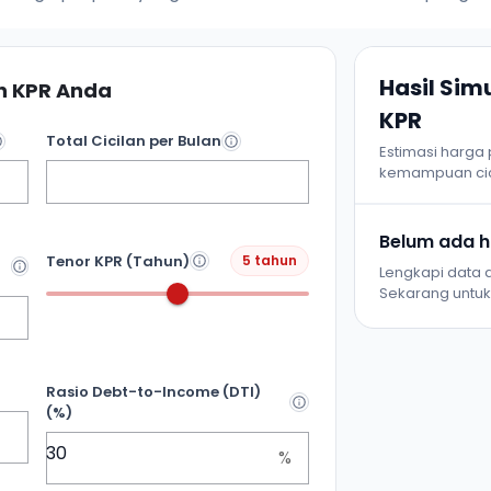
Hasil Si
 KPR Anda
KPR
Total Cicilan per Bulan
Estimasi harga
kemampuan cic
Belum ada ha
Tenor KPR (Tahun)
5 tahun
Lengkapi data d
Sekarang untuk 
Rasio Debt-to-Income (DTI)
(%)
%