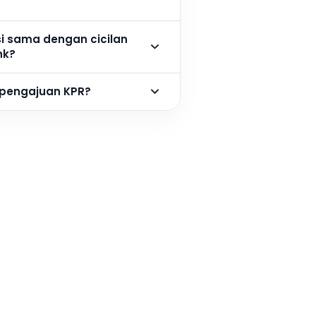
si sama dengan cicilan
nk?
 pengajuan KPR?