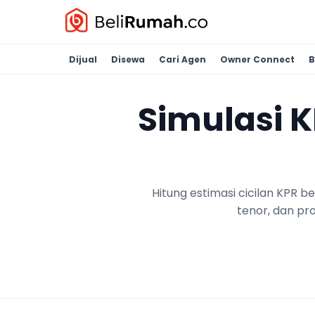
Dijual
Disewa
Cari Agen
Owner Connect
B
Simulasi 
Hitung estimasi cicilan KPR 
tenor, dan pr