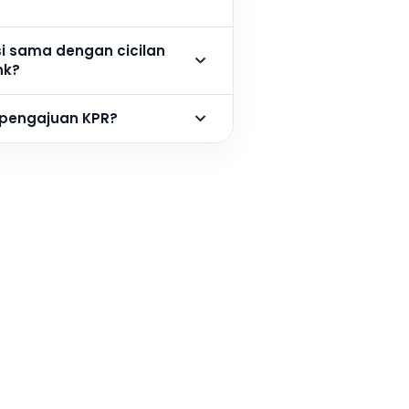
si sama dengan cicilan
nk?
 pengajuan KPR?