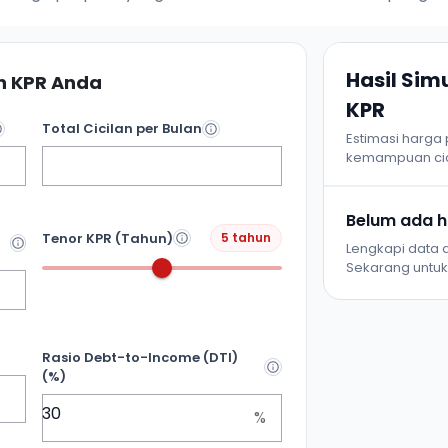
Hasil Si
 KPR Anda
KPR
Total Cicilan per Bulan
Estimasi harga
kemampuan cic
Belum ada ha
Tenor KPR (Tahun)
5 tahun
Lengkapi data d
Sekarang untuk 
Rasio Debt-to-Income (DTI)
(%)
%