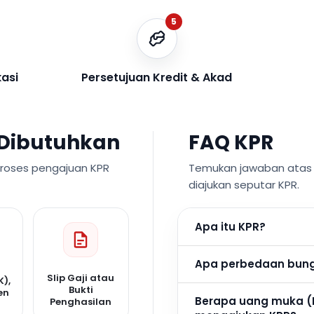
5
kasi
Persetujuan Kredit & Akad
Dibutuhkan
FAQ KPR
proses pengajuan KPR
Temukan jawaban atas p
diajukan seputar KPR.
Apa itu KPR?
Apa perbedaan bunga
Slip Gaji atau
K),
Bukti
en
Berapa uang muka (
Penghasilan
n