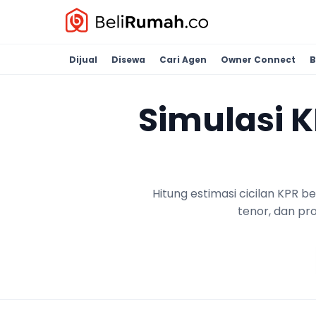
Dijual
Disewa
Cari Agen
Owner Connect
B
Simulasi 
Hitung estimasi cicilan KPR 
tenor, dan pr