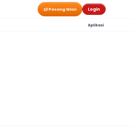
Login
Pasang Iklan
Aplikasi