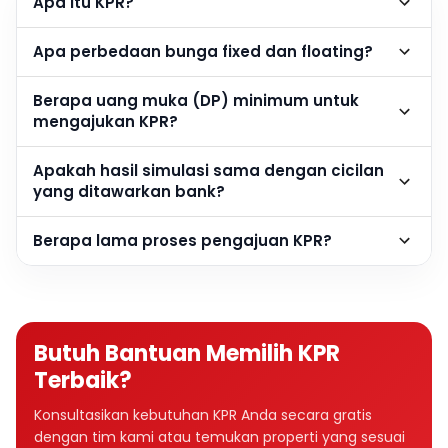
Apa itu KPR?
Apa perbedaan bunga fixed dan floating?
Berapa uang muka (DP) minimum untuk
mengajukan KPR?
Apakah hasil simulasi sama dengan cicilan
yang ditawarkan bank?
Berapa lama proses pengajuan KPR?
Butuh Bantuan Memilih KPR
Terbaik?
Konsultasikan kebutuhan KPR Anda secara gratis
dengan tim kami atau temukan properti yang sesuai