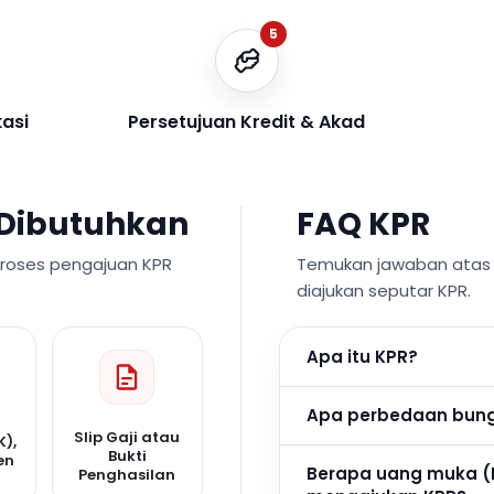
5
kasi
Persetujuan Kredit & Akad
Dibutuhkan
FAQ KPR
proses pengajuan KPR
Temukan jawaban atas p
diajukan seputar KPR.
Apa itu KPR?
Apa perbedaan bunga
Slip Gaji atau
K),
Bukti
en
Berapa uang muka (
Penghasilan
n