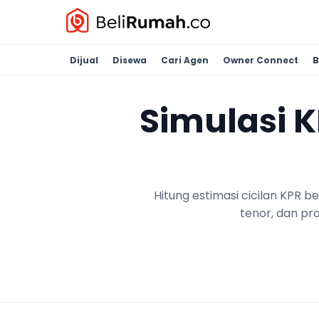
Dijual
Disewa
Cari Agen
Owner Connect
B
Simulasi 
Hitung estimasi cicilan KPR 
tenor, dan pr