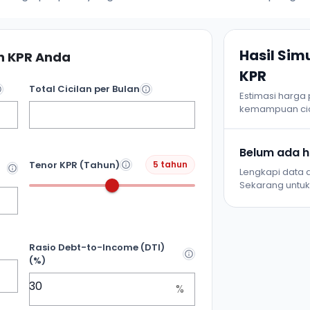
Hasil Si
 KPR Anda
KPR
Total Cicilan per Bulan
Estimasi harga
kemampuan cic
Belum ada ha
Tenor KPR (Tahun)
5 tahun
Lengkapi data d
Sekarang untuk 
Rasio Debt-to-Income (DTI)
(%)
%