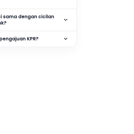
si sama dengan cicilan
nk?
 pengajuan KPR?