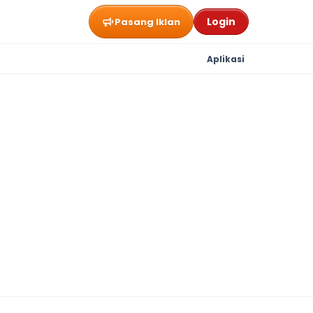
Login
Pasang Iklan
Aplikasi