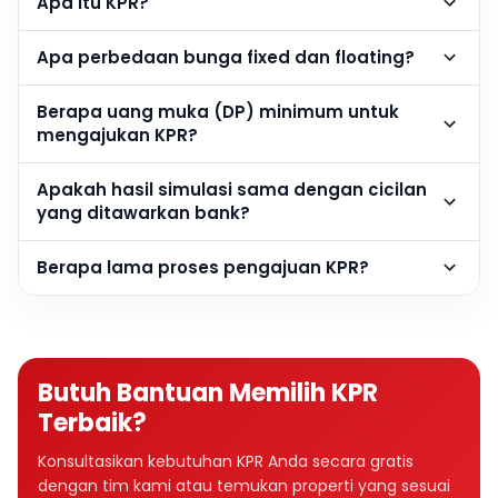
Apa itu KPR?
Apa perbedaan bunga fixed dan floating?
Berapa uang muka (DP) minimum untuk
mengajukan KPR?
Apakah hasil simulasi sama dengan cicilan
yang ditawarkan bank?
Berapa lama proses pengajuan KPR?
Butuh Bantuan Memilih KPR
Terbaik?
Konsultasikan kebutuhan KPR Anda secara gratis
dengan tim kami atau temukan properti yang sesuai