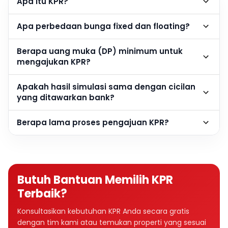
Apa itu KPR?
Apa perbedaan bunga fixed dan floating?
Berapa uang muka (DP) minimum untuk
mengajukan KPR?
Apakah hasil simulasi sama dengan cicilan
yang ditawarkan bank?
Berapa lama proses pengajuan KPR?
Butuh Bantuan Memilih KPR
Terbaik?
Konsultasikan kebutuhan KPR Anda secara gratis
dengan tim kami atau temukan properti yang sesuai