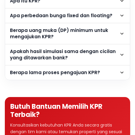
Apa itu KPR?
Apa perbedaan bunga fixed dan floating?
Berapa uang muka (DP) minimum untuk
mengajukan KPR?
Apakah hasil simulasi sama dengan cicilan
yang ditawarkan bank?
Berapa lama proses pengajuan KPR?
Butuh Bantuan Memilih KPR
Terbaik?
Konsultasikan kebutuhan KPR Anda secara gratis
dengan tim kami atau temukan properti yang sesuai