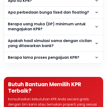
Apa itu KPR?
Apa perbedaan bunga fixed dan floating?
Berapa uang muka (DP) minimum untuk
mengajukan KPR?
Apakah hasil simulasi sama dengan cicilan
yang ditawarkan bank?
Berapa lama proses pengajuan KPR?
Butuh Bantuan Memilih KPR
Terbaik?
Konsultasikan kebutuhan KPR Anda secara gratis
dengan tim kami atau temukan properti yang sesuai