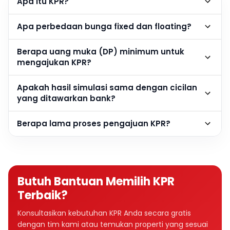
Apa itu KPR?
Apa perbedaan bunga fixed dan floating?
Berapa uang muka (DP) minimum untuk
mengajukan KPR?
Apakah hasil simulasi sama dengan cicilan
yang ditawarkan bank?
Berapa lama proses pengajuan KPR?
Butuh Bantuan Memilih KPR
Terbaik?
Konsultasikan kebutuhan KPR Anda secara gratis
dengan tim kami atau temukan properti yang sesuai