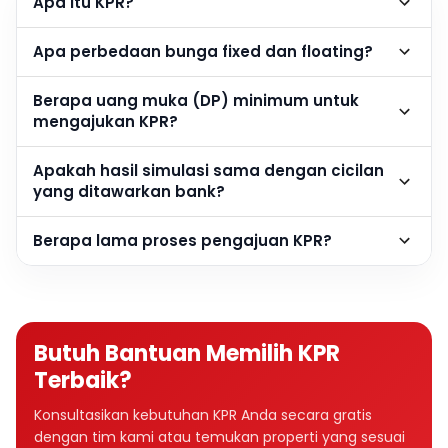
Apa itu KPR?
Apa perbedaan bunga fixed dan floating?
Berapa uang muka (DP) minimum untuk
mengajukan KPR?
Apakah hasil simulasi sama dengan cicilan
yang ditawarkan bank?
Berapa lama proses pengajuan KPR?
Butuh Bantuan Memilih KPR
Terbaik?
Konsultasikan kebutuhan KPR Anda secara gratis
dengan tim kami atau temukan properti yang sesuai