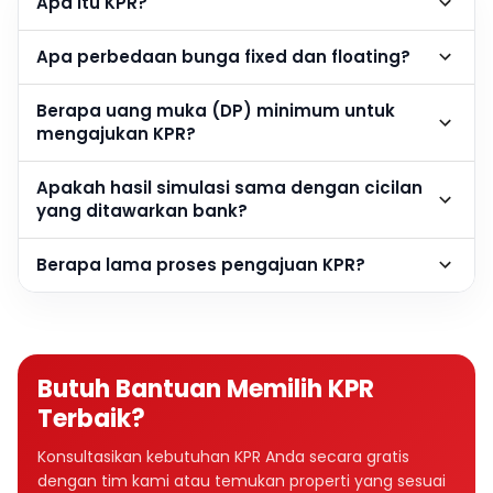
Apa itu KPR?
Apa perbedaan bunga fixed dan floating?
Berapa uang muka (DP) minimum untuk
mengajukan KPR?
Apakah hasil simulasi sama dengan cicilan
yang ditawarkan bank?
Berapa lama proses pengajuan KPR?
Butuh Bantuan Memilih KPR
Terbaik?
Konsultasikan kebutuhan KPR Anda secara gratis
dengan tim kami atau temukan properti yang sesuai