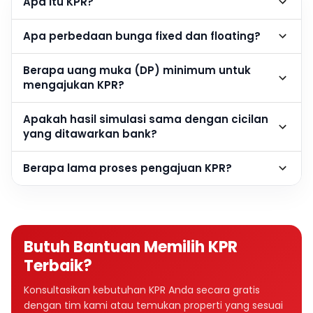
Apa itu KPR?
Apa perbedaan bunga fixed dan floating?
Berapa uang muka (DP) minimum untuk
mengajukan KPR?
Apakah hasil simulasi sama dengan cicilan
yang ditawarkan bank?
Berapa lama proses pengajuan KPR?
Butuh Bantuan Memilih KPR
Terbaik?
Konsultasikan kebutuhan KPR Anda secara gratis
dengan tim kami atau temukan properti yang sesuai