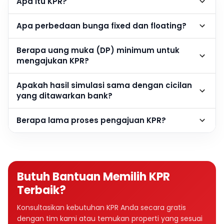
Apa itu KPR?
Apa perbedaan bunga fixed dan floating?
Berapa uang muka (DP) minimum untuk
mengajukan KPR?
Apakah hasil simulasi sama dengan cicilan
yang ditawarkan bank?
Berapa lama proses pengajuan KPR?
Butuh Bantuan Memilih KPR
Terbaik?
Konsultasikan kebutuhan KPR Anda secara gratis
dengan tim kami atau temukan properti yang sesuai