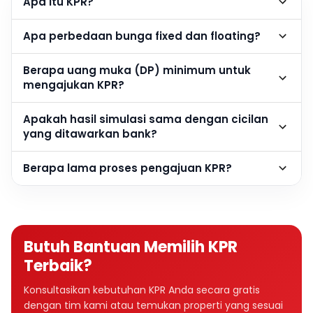
Apa itu KPR?
Apa perbedaan bunga fixed dan floating?
Berapa uang muka (DP) minimum untuk
mengajukan KPR?
Apakah hasil simulasi sama dengan cicilan
yang ditawarkan bank?
Berapa lama proses pengajuan KPR?
Butuh Bantuan Memilih KPR
Terbaik?
Konsultasikan kebutuhan KPR Anda secara gratis
dengan tim kami atau temukan properti yang sesuai