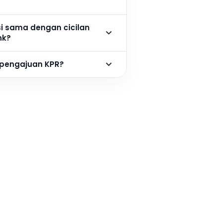
si sama dengan cicilan
nk?
 pengajuan KPR?