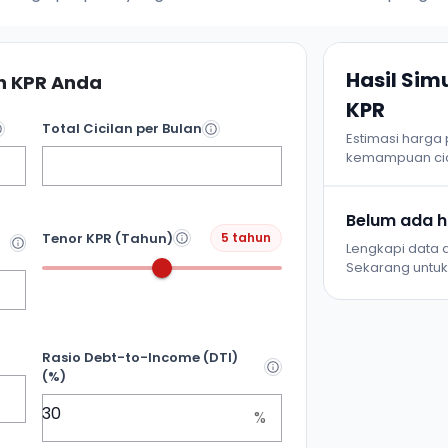
Hasil Si
 KPR Anda
KPR
Total Cicilan per Bulan
Estimasi harga
kemampuan cic
Belum ada ha
Tenor KPR (Tahun)
5 tahun
Lengkapi data d
Sekarang untuk 
Rasio Debt-to-Income (DTI)
(%)
%