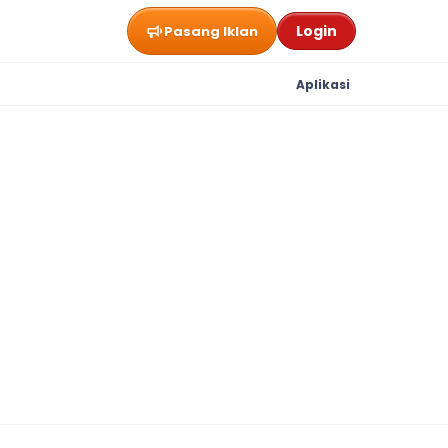
Login
Pasang Iklan
Aplikasi