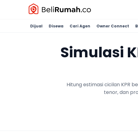
Dijual
Disewa
Cari Agen
Owner Connect
B
Simulasi 
Hitung estimasi cicilan KPR 
tenor, dan pr