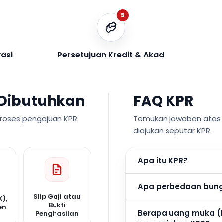
5
kasi
Persetujuan Kredit & Akad
Dibutuhkan
FAQ KPR
proses pengajuan KPR
Temukan jawaban atas p
diajukan seputar KPR.
Apa itu KPR?
Apa perbedaan bunga
Slip Gaji atau
K),
Bukti
en
Berapa uang muka (
Penghasilan
n