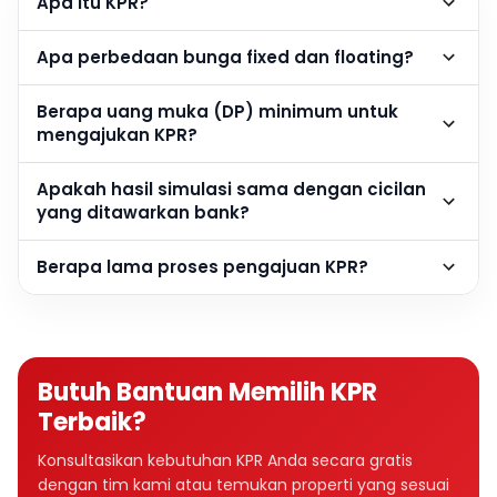
Apa itu KPR?
Apa perbedaan bunga fixed dan floating?
Berapa uang muka (DP) minimum untuk
mengajukan KPR?
Apakah hasil simulasi sama dengan cicilan
yang ditawarkan bank?
Berapa lama proses pengajuan KPR?
Butuh Bantuan Memilih KPR
Terbaik?
Konsultasikan kebutuhan KPR Anda secara gratis
dengan tim kami atau temukan properti yang sesuai