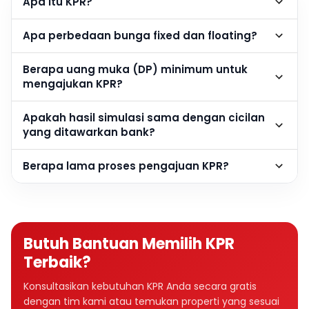
Apa itu KPR?
Apa perbedaan bunga fixed dan floating?
Berapa uang muka (DP) minimum untuk
mengajukan KPR?
Apakah hasil simulasi sama dengan cicilan
yang ditawarkan bank?
Berapa lama proses pengajuan KPR?
Butuh Bantuan Memilih KPR
Terbaik?
Konsultasikan kebutuhan KPR Anda secara gratis
dengan tim kami atau temukan properti yang sesuai