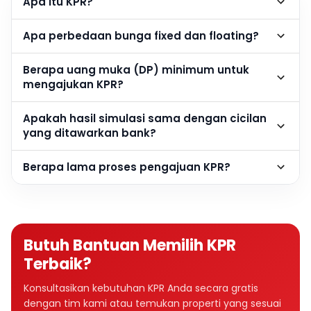
Apa itu KPR?
Apa perbedaan bunga fixed dan floating?
Berapa uang muka (DP) minimum untuk
mengajukan KPR?
Apakah hasil simulasi sama dengan cicilan
yang ditawarkan bank?
Berapa lama proses pengajuan KPR?
Butuh Bantuan Memilih KPR
Terbaik?
Konsultasikan kebutuhan KPR Anda secara gratis
dengan tim kami atau temukan properti yang sesuai