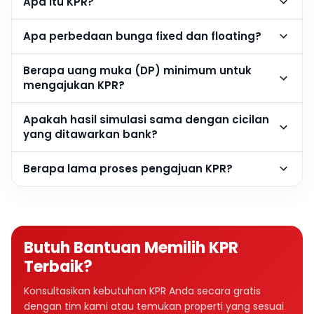
Apa itu KPR?
Apa perbedaan bunga fixed dan floating?
Berapa uang muka (DP) minimum untuk
mengajukan KPR?
Apakah hasil simulasi sama dengan cicilan
yang ditawarkan bank?
Berapa lama proses pengajuan KPR?
Butuh Bantuan Memilih KPR
Terbaik?
Konsultasikan kebutuhan KPR Anda secara gratis
dengan tim kami atau temukan properti yang sesuai