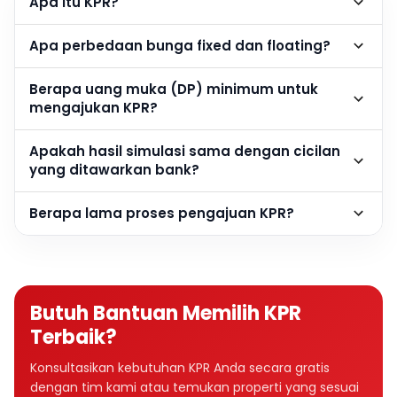
Apa itu KPR?
Apa perbedaan bunga fixed dan floating?
Berapa uang muka (DP) minimum untuk
mengajukan KPR?
Apakah hasil simulasi sama dengan cicilan
yang ditawarkan bank?
Berapa lama proses pengajuan KPR?
Butuh Bantuan Memilih KPR
Terbaik?
Konsultasikan kebutuhan KPR Anda secara gratis
dengan tim kami atau temukan properti yang sesuai