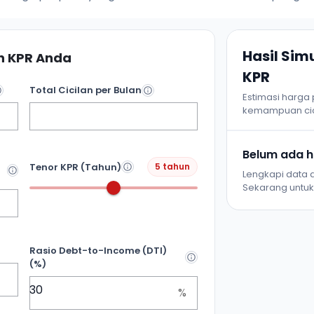
Hasil Si
 KPR Anda
KPR
Total Cicilan per Bulan
Estimasi harga
kemampuan cic
Belum ada ha
Tenor KPR (Tahun)
5 tahun
Lengkapi data d
Sekarang untuk 
Rasio Debt-to-Income (DTI)
(%)
%