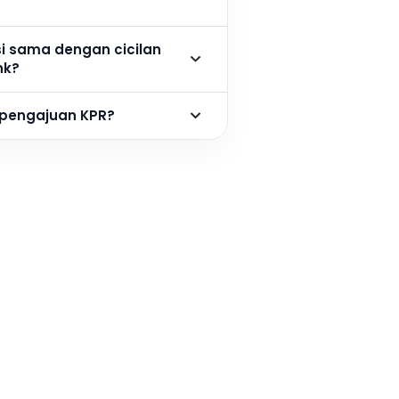
si sama dengan cicilan
nk?
 pengajuan KPR?