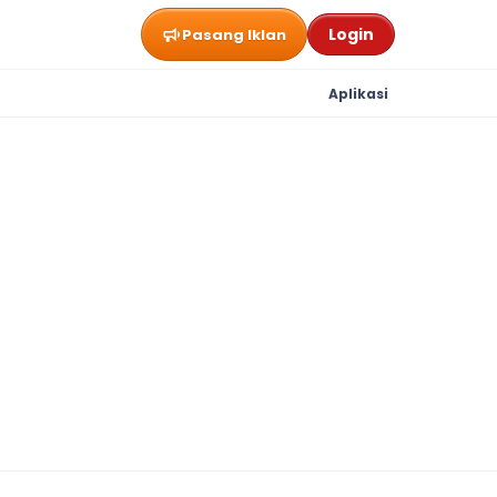
Login
Pasang Iklan
Aplikasi