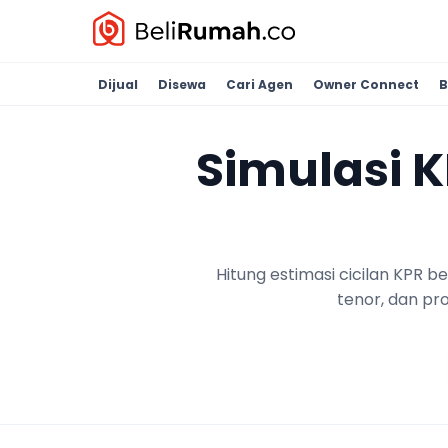
Dijual
Disewa
Cari Agen
Owner Connect
B
Simulasi 
Hitung estimasi cicilan KPR 
tenor, dan pr