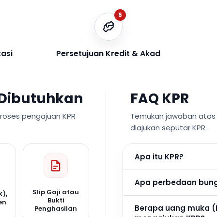
5
kasi
Persetujuan Kredit & Akad
Dibutuhkan
FAQ KPR
proses pengajuan KPR
Temukan jawaban atas p
diajukan seputar KPR.
Apa itu KPR?
Apa perbedaan bunga
Slip Gaji atau
K),
Bukti
en
Berapa uang muka (
Penghasilan
n