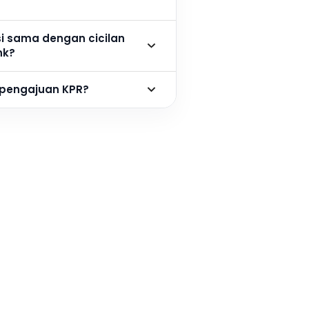
si sama dengan cicilan
nk?
 pengajuan KPR?