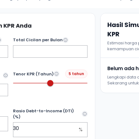
Hasil Si
 KPR Anda
KPR
Total Cicilan per Bulan
Estimasi harga
kemampuan cic
Belum ada ha
Tenor KPR (Tahun)
5 tahun
Lengkapi data d
Sekarang untuk 
Rasio Debt-to-Income (DTI)
(%)
%