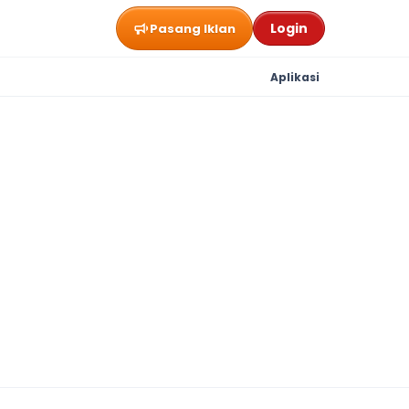
Login
Pasang Iklan
Aplikasi