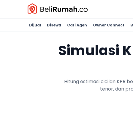
Dijual
Disewa
Cari Agen
Owner Connect
B
Simulasi 
Hitung estimasi cicilan KPR 
tenor, dan pr