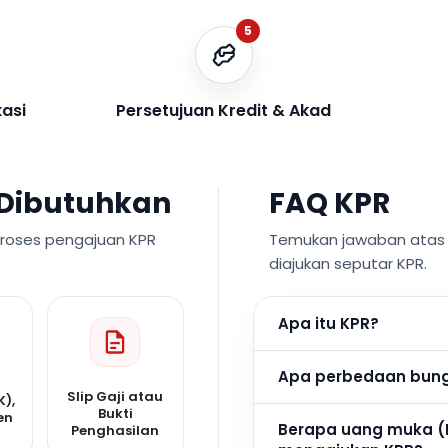
5
kasi
Persetujuan Kredit & Akad
Dibutuhkan
FAQ KPR
proses pengajuan KPR
Temukan jawaban atas p
diajukan seputar KPR.
Apa itu KPR?
Apa perbedaan bunga
Slip Gaji atau
K),
Bukti
en
Berapa uang muka (
Penghasilan
n