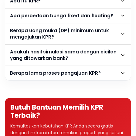
Apa itu KPR?
Apa perbedaan bunga fixed dan floating?
Berapa uang muka (DP) minimum untuk
mengajukan KPR?
Apakah hasil simulasi sama dengan cicilan
yang ditawarkan bank?
Berapa lama proses pengajuan KPR?
Butuh Bantuan Memilih KPR
Terbaik?
Konsultasikan kebutuhan KPR Anda secara gratis
dengan tim kami atau temukan properti yang sesuai