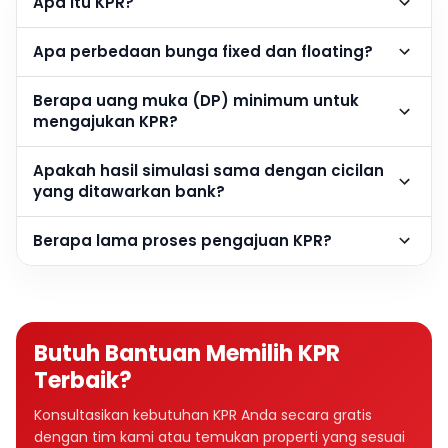
Apa itu KPR?
Apa perbedaan bunga fixed dan floating?
Berapa uang muka (DP) minimum untuk
mengajukan KPR?
Apakah hasil simulasi sama dengan cicilan
yang ditawarkan bank?
Berapa lama proses pengajuan KPR?
Butuh Bantuan Memilih KPR
Terbaik?
Konsultasikan kebutuhan KPR Anda secara gratis
dengan tim kami atau temukan properti yang sesuai