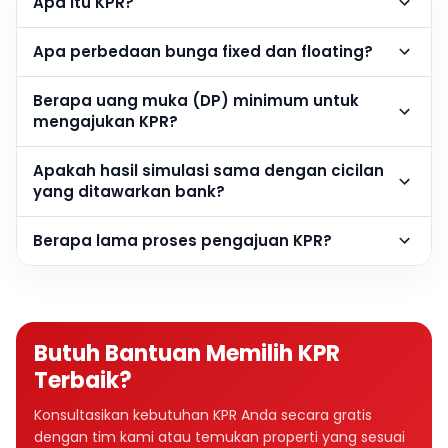
Apa itu KPR?
Apa perbedaan bunga fixed dan floating?
Berapa uang muka (DP) minimum untuk
mengajukan KPR?
Apakah hasil simulasi sama dengan cicilan
yang ditawarkan bank?
Berapa lama proses pengajuan KPR?
Butuh Bantuan Memilih KPR
Terbaik?
Konsultasikan kebutuhan KPR Anda secara gratis
dengan tim kami atau temukan properti yang sesuai