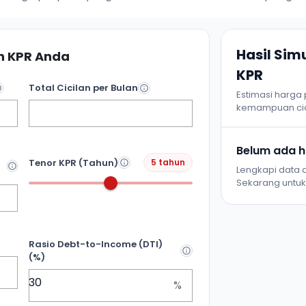
Hasil Si
 KPR Anda
KPR
Total Cicilan per Bulan
Estimasi harga
kemampuan cic
Belum ada ha
Tenor KPR (Tahun)
5 tahun
Lengkapi data d
Sekarang untuk 
Rasio Debt-to-Income (DTI)
(%)
%