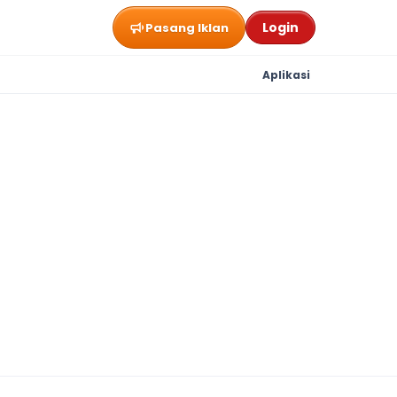
Login
Pasang Iklan
Aplikasi