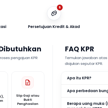
5
kasi
Persetujuan Kredit & Akad
Dibutuhkan
FAQ KPR
proses pengajuan KPR
Temukan jawaban atas p
diajukan seputar KPR.
Apa itu KPR?
Apa perbedaan bunga
Slip Gaji atau
K),
Bukti
en
Berapa uang muka (
Penghasilan
n