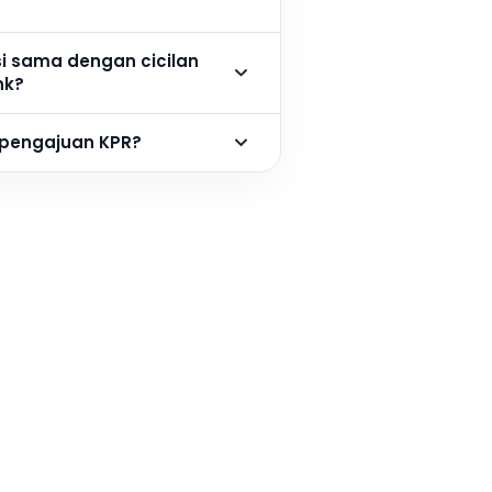
si sama dengan cicilan
nk?
 pengajuan KPR?