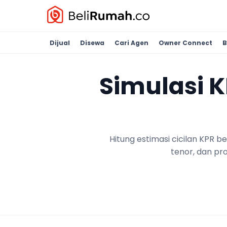
Dijual
Disewa
Cari Agen
Owner Connect
B
Simulasi 
Hitung estimasi cicilan KPR 
tenor, dan pr