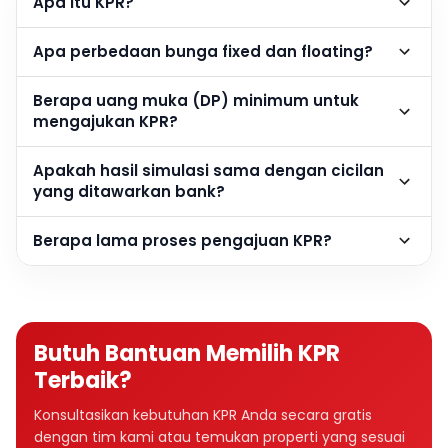
Apa itu KPR?
Apa perbedaan bunga fixed dan floating?
Berapa uang muka (DP) minimum untuk
mengajukan KPR?
Apakah hasil simulasi sama dengan cicilan
yang ditawarkan bank?
Berapa lama proses pengajuan KPR?
Butuh Bantuan Memilih KPR
Terbaik?
Konsultasikan kebutuhan KPR Anda secara gratis
dengan tim kami atau temukan properti yang sesuai