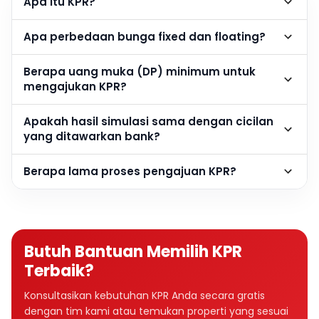
Apa itu KPR?
Apa perbedaan bunga fixed dan floating?
Berapa uang muka (DP) minimum untuk
mengajukan KPR?
Apakah hasil simulasi sama dengan cicilan
yang ditawarkan bank?
Berapa lama proses pengajuan KPR?
Butuh Bantuan Memilih KPR
Terbaik?
Konsultasikan kebutuhan KPR Anda secara gratis
dengan tim kami atau temukan properti yang sesuai