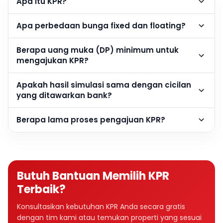
Apa itu KPR?
Apa perbedaan bunga fixed dan floating?
Berapa uang muka (DP) minimum untuk
mengajukan KPR?
Apakah hasil simulasi sama dengan cicilan
yang ditawarkan bank?
Berapa lama proses pengajuan KPR?
Butuh Bantuan Memilih KPR
Terbaik?
Konsultasikan kebutuhan KPR Anda secara gratis
dengan tim kami atau temukan properti yang sesuai