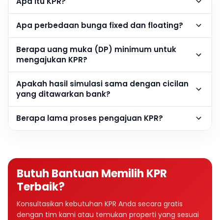
Apa itu KPR?
Apa perbedaan bunga fixed dan floating?
Berapa uang muka (DP) minimum untuk
mengajukan KPR?
Apakah hasil simulasi sama dengan cicilan
yang ditawarkan bank?
Berapa lama proses pengajuan KPR?
Butuh Bantuan Memilih KPR
Terbaik?
Konsultasikan kebutuhan KPR Anda secara gratis
dengan tim kami atau temukan properti yang sesuai