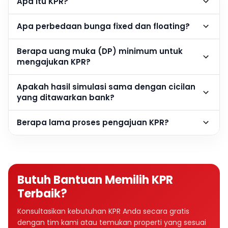
Apa itu KPR?
Apa perbedaan bunga fixed dan floating?
Berapa uang muka (DP) minimum untuk
mengajukan KPR?
Apakah hasil simulasi sama dengan cicilan
yang ditawarkan bank?
Berapa lama proses pengajuan KPR?
Butuh Bantuan Memilih KPR
Terbaik?
Konsultasikan kebutuhan KPR Anda secara gratis
dengan tim kami atau temukan properti yang sesuai