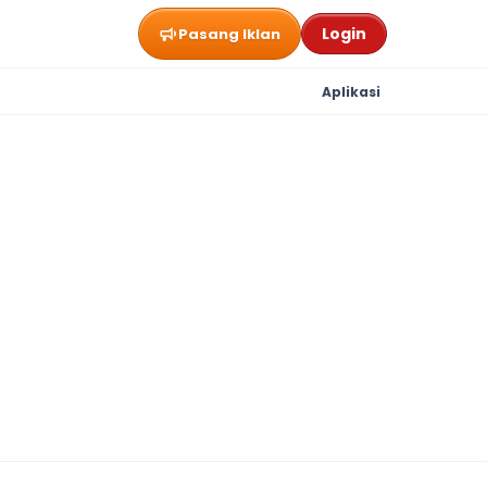
Login
Pasang Iklan
Aplikasi