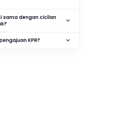
si sama dengan cicilan
nk?
 pengajuan KPR?