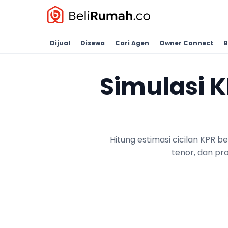
Dijual
Disewa
Cari Agen
Owner Connect
B
Simulasi 
Hitung estimasi cicilan KPR 
tenor, dan pr