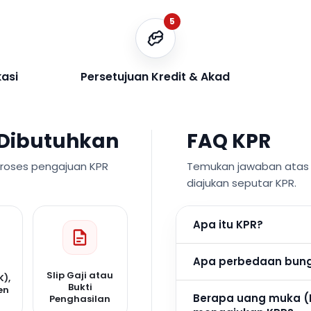
5
kasi
Persetujuan Kredit & Akad
Dibutuhkan
FAQ KPR
proses pengajuan KPR
Temukan jawaban atas p
diajukan seputar KPR.
Apa itu KPR?
Apa perbedaan bunga
Slip Gaji atau
K),
Bukti
en
Berapa uang muka (
Penghasilan
n