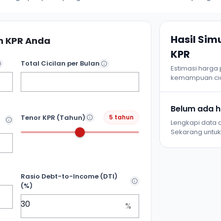
Hasil Si
 KPR Anda
KPR
Total Cicilan per Bulan
Estimasi harga
kemampuan cic
Belum ada ha
Tenor KPR (Tahun)
5 tahun
Lengkapi data d
Sekarang untuk 
Rasio Debt-to-Income (DTI)
(%)
%