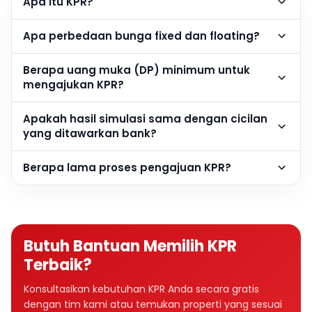
Apa itu KPR?
Apa perbedaan bunga fixed dan floating?
Berapa uang muka (DP) minimum untuk
mengajukan KPR?
Apakah hasil simulasi sama dengan cicilan
yang ditawarkan bank?
Berapa lama proses pengajuan KPR?
Butuh Bantuan Memilih KPR
Terbaik?
Konsultasikan kebutuhan KPR Anda secara gratis
dengan tim kami atau temukan properti yang sesuai