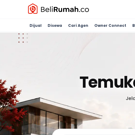
Dijual
Disewa
Cari Agen
Owner Connect
B
Temuka
Jel