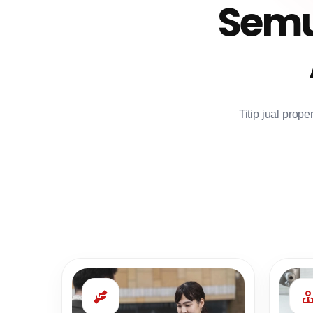
Semu
Titip jual prop