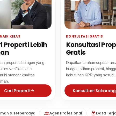
NAIK KELAS
KONSULTASI GRATIS
i Properti Lebih
Konsultasi Prop
an
Gratis
n properti dari agen yang
Dapatkan arahan seputar are
lolos verifikasi dan
budget, pilihan properti, hingg
uhi standar kualitas
kebutuhan KPR yang sesuai.
umah.
Cari Properti
Konsultasi Sekarang
man & Terpercaya
Agen Profesional
Data Terj