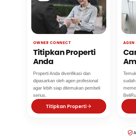
OWNER CONNECT
AGEN 
Titipkan Properti
Car
Anda
Am
Properti Anda diverifikasi dan
Temuka
dipasarkan oleh agen profesional
sudah 
agar lebih siap ditemukan pembeli
memen
serius.
BeliR
Titipkan Properti
A