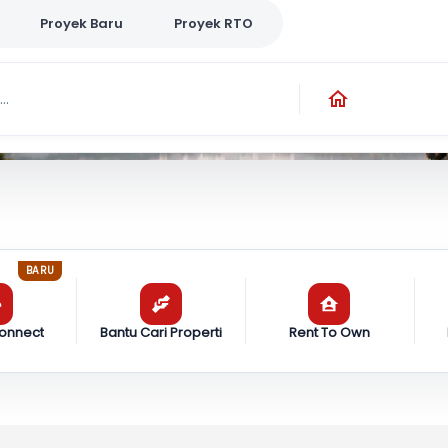
Proyek Baru
Proyek RTO
..
BARU
onnect
Bantu Cari Properti
Rent To Own