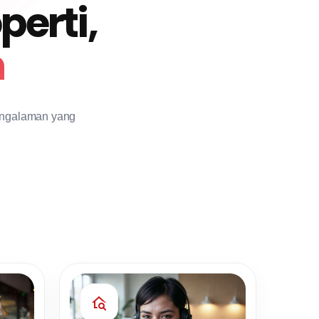
erti,
h
 pengalaman yang