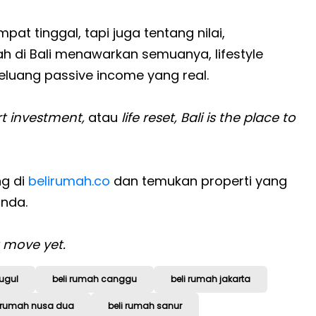
at tinggal, tapi juga tentang nilai,
 di Bali menawarkan semuanya, lifestyle
luang passive income yang real.
rt investment,
atau
life reset, Bali is the place to
ng di
belirumah.co
dan temukan properti yang
anda.
 move yet.
ugul
beli rumah canggu
beli rumah jakarta
i rumah nusa dua
beli rumah sanur