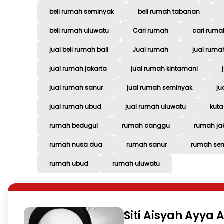
beli rumah seminyak
beli rumah tabanan
beli rumah uluwatu
Cari rumah
cari ruma
jual beli rumah bali
Jual rumah
jual rumah
jual rumah jakarta
jual rumah kintamani
jual rumah sanur
jual rumah seminyak
ju
jual rumah ubud
jual rumah uluwatu
kuta
rumah bedugul
rumah canggu
rumah ja
rumah nusa dua
rumah sanur
rumah se
rumah ubud
rumah uluwatu
Siti Aisyah Ayya A