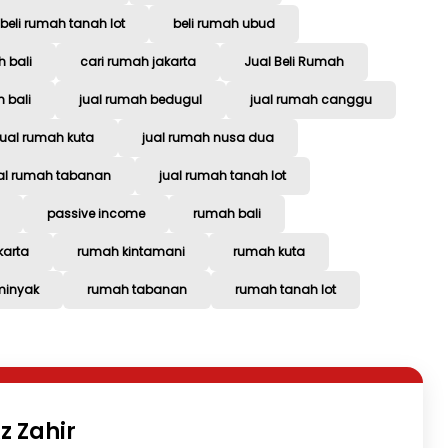
beli rumah tanah lot
beli rumah ubud
h bali
cari rumah jakarta
Jual Beli Rumah
 bali
jual rumah bedugul
jual rumah canggu
jual rumah kuta
jual rumah nusa dua
al rumah tabanan
jual rumah tanah lot
passive income
rumah bali
karta
rumah kintamani
rumah kuta
minyak
rumah tabanan
rumah tanah lot
z Zahir