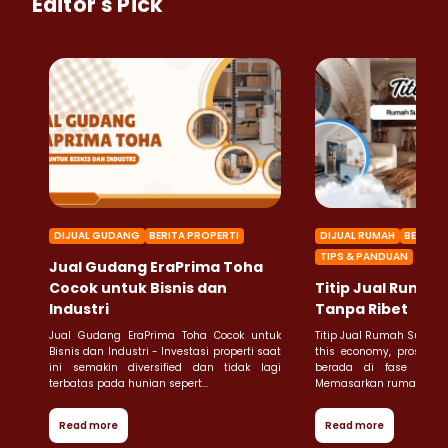
Editor's Pick
DIJUAL GUDANG
BERITA PROPERTI
DIJUAL RUMAH
BERITA 
TIPS & PANDUAN
Jual Gudang EraPrima Toha
Cocok untuk Bisnis dan
Titip Jual Rumah
Industri
Tanpa Ribet
Jual Gudang EraPrima Toha Cocok untuk
Titip Jual Rumah Surabay
Bisnis dan Industri - Investasi properti saat
this economy, proses 
ini semakin diversified dan tidak lagi
berada di fase yang
terbatas pada hunian sepert...
Memasarkan rumah di kaw
Read more
Read more