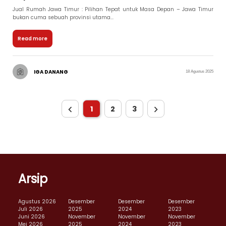
Jual Rumah Jawa Timur : Pilihan Tepat untuk Masa Depan – Jawa Timur
bukan cuma sebuah provinsi utama...
Read more
IGA DANANG
18 Agustus 2025
1
2
3
Arsip
Agustus 2026
Desember
Desember
Desember
Juli 2026
2025
2024
2023
Juni 2026
November
November
November
Mei 2026
2025
2024
2023